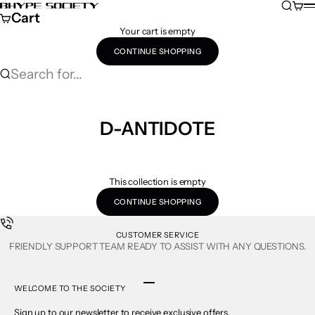
Skip to content
Search
Cart
Bhype Society Global Store
M
Cart
Your cart is empty
CONTINUE SHOPPING
Search for...
D-ANTIDOTE
This collection is empty
CONTINUE SHOPPING
CUSTOMER SERVICE
FRIENDLY SUPPORT TEAM READY TO ASSIST WITH ANY QUESTIONS.
Go to item 1
Go to item 2
Go to item 3
Go to item 4
WELCOME TO THE SOCIETY
Sign up to our newsletter to receive exclusive offers.