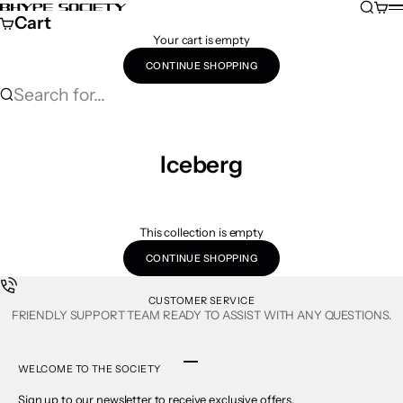
Skip to content
Search
Cart
Bhype Society Global Store
M
Cart
Your cart is empty
CONTINUE SHOPPING
Search for...
Iceberg
This collection is empty
CONTINUE SHOPPING
CUSTOMER SERVICE
FRIENDLY SUPPORT TEAM READY TO ASSIST WITH ANY QUESTIONS.
Go to item 1
Go to item 2
Go to item 3
Go to item 4
WELCOME TO THE SOCIETY
Sign up to our newsletter to receive exclusive offers.