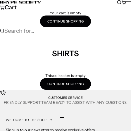
Skip to content
Search
Cart
Bhype Society Global Store
M
Cart
Your cart is empty
CONTINUE SHOPPING
Search for...
SHIRTS
This collection is empty
CONTINUE SHOPPING
CUSTOMER SERVICE
FRIENDLY SUPPORT TEAM READY TO ASSIST WITH ANY QUESTIONS.
Go to item 1
Go to item 2
Go to item 3
Go to item 4
WELCOME TO THE SOCIETY
Sign up to our newsletter to receive exclusive offers.