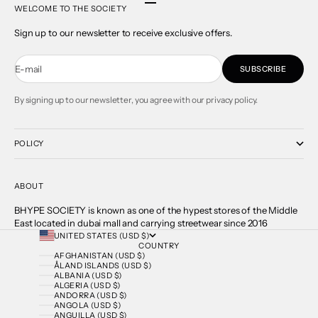
Go to item 1
Go to item 2
Go to item 3
Go to item 4
WELCOME TO THE SOCIETY
Sign up to our newsletter to receive exclusive offers.
E-mail
SUBSCRIBE
By signing up to our newsletter, you agree with our privacy policy.
POLICY
ABOUT
BHYPE SOCIETY is known as one of the hypest stores of the Middle
East located in dubai mall and carrying streetwear since 2016
UNITED STATES (USD $)
COUNTRY
AFGHANISTAN (USD $)
ÅLAND ISLANDS (USD $)
ALBANIA (USD $)
ALGERIA (USD $)
ANDORRA (USD $)
ANGOLA (USD $)
ANGUILLA (USD $)