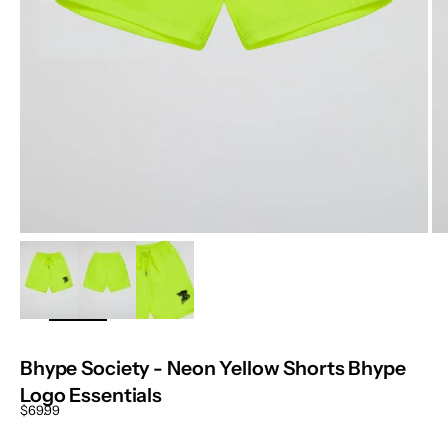
ZOOM
Bhype Society - Neon Yellow Shorts Bhype
Logo Essentials
Sale price
$69.99