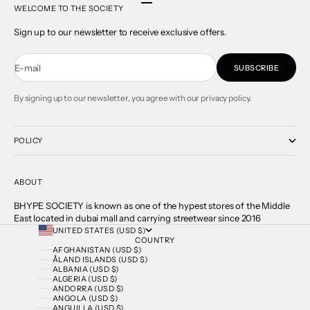
Go to item 1
Go to item 2
Go to item 3
Go to item 4
WELCOME TO THE SOCIETY
Sign up to our newsletter to receive exclusive offers.
E-mail
SUBSCRIBE
By signing up to our newsletter, you agree with our privacy policy.
POLICY
ABOUT
BHYPE SOCIETY is known as one of the hypest stores of the Middle
East located in dubai mall and carrying streetwear since 2016
UNITED STATES (USD $)
COUNTRY
AFGHANISTAN (USD $)
ÅLAND ISLANDS (USD $)
ALBANIA (USD $)
ALGERIA (USD $)
ANDORRA (USD $)
ANGOLA (USD $)
ANGUILLA (USD $)