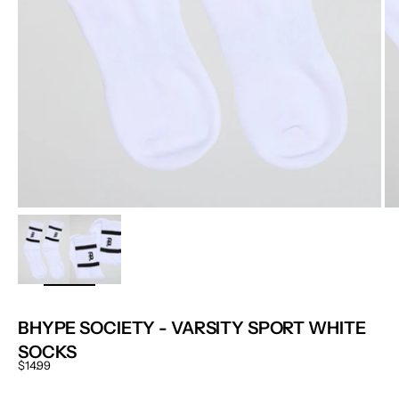
ZOOM
BHYPE SOCIETY - VARSITY SPORT WHITE
SOCKS
Sale price
$14.99