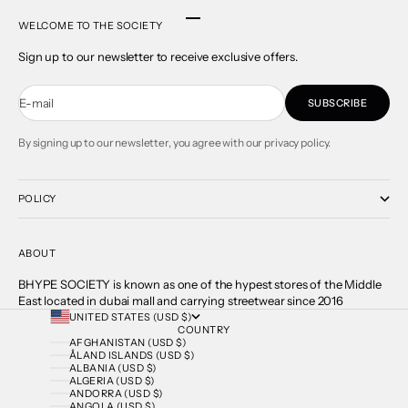
Go to item 1
Go to item 2
Go to item 3
Go to item 4
WELCOME TO THE SOCIETY
Sign up to our newsletter to receive exclusive offers.
E-mail
SUBSCRIBE
By signing up to our newsletter, you agree with our privacy policy.
POLICY
ABOUT
BHYPE SOCIETY is known as one of the hypest stores of the Middle
East located in dubai mall and carrying streetwear since 2016
UNITED STATES (USD $)
COUNTRY
AFGHANISTAN (USD $)
ÅLAND ISLANDS (USD $)
ALBANIA (USD $)
ALGERIA (USD $)
ANDORRA (USD $)
ANGOLA (USD $)