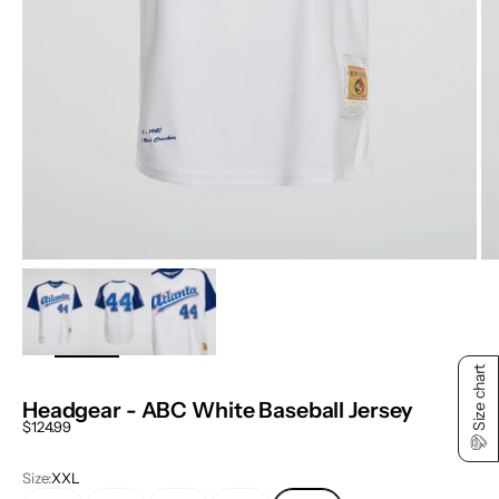
ZOOM
Size chart
Headgear - ABC White Baseball Jersey
Sale price
$124.99
Size:
XXL